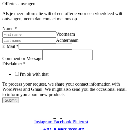
Offerte aanvragen
Als je meer informatie wilt of een offerte voor een vloerkleed wilt
ontvangen, neem dan contact met ons op.
Name
*
Voornaam
Achternaam
E-Mail
*
Comment or Message
Disclaimer
*
I'm ok with that.
To process your request, we share your contact information with
WordPress and Gmail. We might also send you the occasional email
to inform you about new products.
Submit
Follow us
Instagram
Facebook
Pinterest
+
31 6 557 308 67