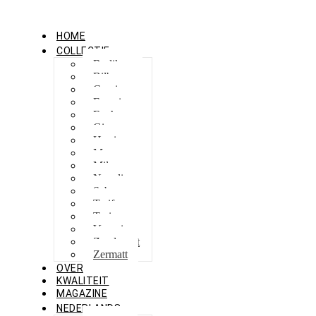
HOME
COLLECTIE
Berlikon
Bilbao
Capri
Feraxi
Foxham
Ginza
Harris
Meguro
Milano
Napoli
Sebes
Tarifa
Torino
Venezia
Zandvoort
Zermatt
OVER
KWALITEIT
MAGAZINE
NEDERLANDS