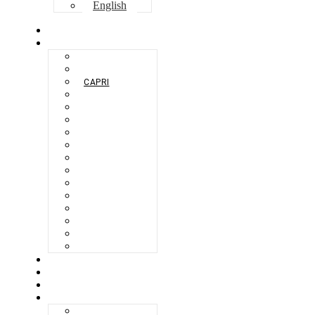
English
HOME
COLLECTIE
BERLIKON
BILBAO
CAPRI
FERAXI
FOXHAM
GINZA
HARRIS
MEGURO
MILANO
NAPOLI
SEBES
TARIFA
TORINO
VENEZIA
ZANDVOORT
ZERMATT
OVER
KWALITEIT
MAGAZINE
NEDERLANDS
ENGLISH