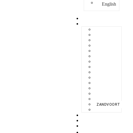
English
HOME
COLLECTIE
BERLIKON
BILBAO
CAPRI
FERAXI
FOXHAM
GINZA
HARRIS
MEGURO
MILANO
NAPOLI
SEBES
TARIFA
TORINO
VENEZIA
ZANDVOORT
ZERMATT
OVER
KWALITEIT
MAGAZINE