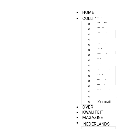
HOME
COLLECTIE
Berlikon
Bilbao
Capri
Feraxi
Foxham
Ginza
Harris
Meguro
Milano
Napoli
Sebes
Tarifa
Torino
Venezia
Zandvoort
Zermatt
OVER
KWALITEIT
MAGAZINE
NEDERLANDS