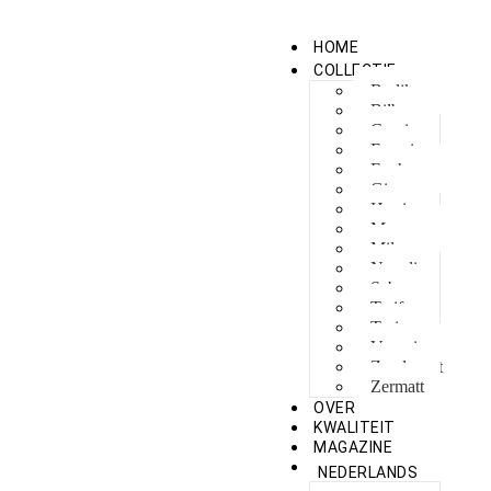
HOME
COLLECTIE
Berlikon
Bilbao
Capri
Feraxi
Foxham
Ginza
Harris
Meguro
Milano
Napoli
Sebes
Tarifa
Torino
Venezia
Zandvoort
Zermatt
OVER
KWALITEIT
MAGAZINE
NEDERLANDS