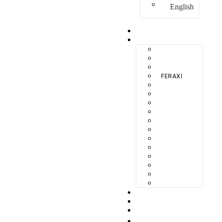
English
HOME
COLLECTIE
BERLIKON
BILBAO
CAPRI
FERAXI
FOXHAM
GINZA
HARRIS
MEGURO
MILANO
NAPOLI
SEBES
TARIFA
TORINO
VENEZIA
ZANDVOORT
ZERMATT
OVER
KWALITEIT
MAGAZINE