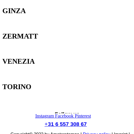
GINZA
ZERMATT
VENEZIA
TORINO
Follow us
Instagram
Facebook
Pinterest
+
31 6 557 308 67