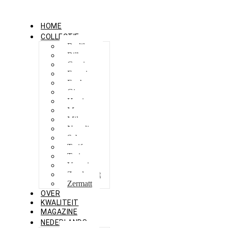
HOME
COLLECTIE
Berlikon
Bilbao
Capri
Feraxi
Foxham
Ginza
Harris
Meguro
Milano
Napoli
Sebes
Tarifa
Torino
Venezia
Zandvoort
Zermatt
OVER
KWALITEIT
MAGAZINE
NEDERLANDS