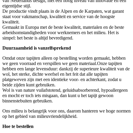
van Nederlands design, met een hoog niveau van innovatie en een
eigentijdse stijl.
De productie vindt plaats in de Alpen en de Karpaten, wat garant
staat voor vakmanschap, kwaliteit en service van de hoogste
kwaliteit.
Gemaakt in Europa met de beste kwaliteit, materialen en de beste
arbeidsomstandigheden voor werknemers en het milieu. Het is
simpel: het beste is altijd bevredigend.
Duurzaamheid is vanzelfsprekend
Omdat onze tapijten alleen op bestelling worden gemaakt, hebben
we geen voorraad en verspillen we geen materiaal.Onze tapijten
hebben een lange levensduur: dankzij de superieure kwaliteit van de
wol, het sterke, dichte weefsel en het feit dat alle tapijten
platgeweven zijn met een identieke voor- en achterkant, zodat u
beide zijden kunt gebruiken.
Wol is van nature vuilafstotend, geluidsabsorberend, hypoallergeen
en mocht er toch iets misgaan, dan kunt u het tapijt gewoon
binnenstebuiten gebruiken.
Ons milieu is belangrijk voor ons, daarom hanteren we hoge normen
op het gebied van milieuvriendelijkheid.
Hoe te bestellen