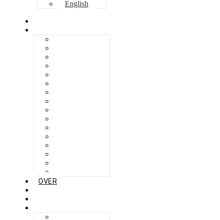
English
HOME
COLLECTIE
BERLIKON
BILBAO
CAPRI
FERAXI
FOXHAM
GINZA
HARRIS
MEGURO
MILANO
NAPOLI
SEBES
TARIFA
TORINO
VENEZIA
ZANDVOORT
ZERMATT
OVER
KWALITEIT
MAGAZINE
NEDERLANDS
ENGLISH